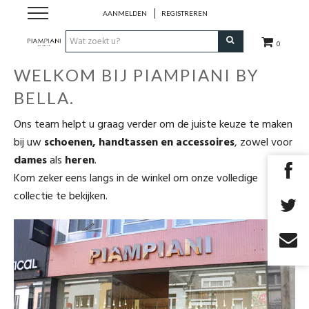
AANMELDEN
REGISTREREN
0
WELKOM BIJ PIAMPIANI BY
Nieuwe Collectie
BELLA.
Schoenen Dames
Ons team helpt u graag verder om de juiste keuze te maken
bij uw
schoenen, handtassen en accessoires
, zowel voor
Schoenen Heren
dames
als
heren
.
Kom zeker eens langs in de winkel om onze volledige
Handtassen
collectie te bekijken.
Accessoires
Merken
Outlet