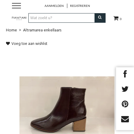
AANMELDEN
REGISTREREN
0
Home
>
Altramarea enkellaars
Nieuwe Collectie
Voeg toe aan wishlist
Schoenen Dames
Schoenen Heren
Handtassen
Accessoires
Merken
Outlet