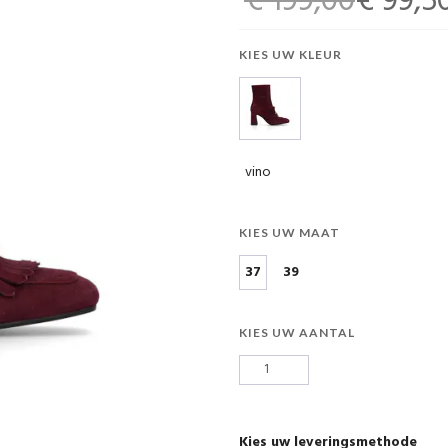
€ 199,00
€ 99,5
KIES UW KLEUR
vino
KIES UW MAAT
37
39
KIES UW AANTAL
Kies uw leveringsmethode