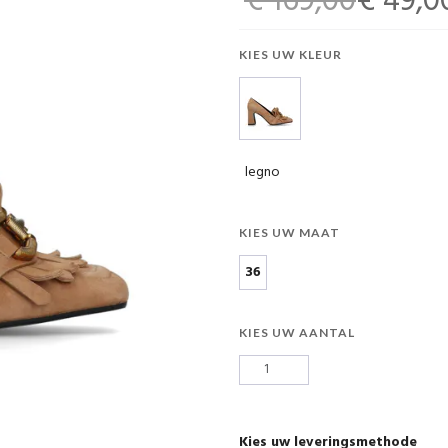
€ 169,00
€ 49,0
KIES UW KLEUR
legno
KIES UW MAAT
36
KIES UW AANTAL
Kies uw leveringsmethode