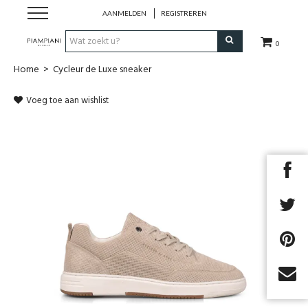
AANMELDEN
REGISTREREN
0
Home
>
Cycleur de Luxe sneaker
Nieuwe Collectie
Voeg toe aan wishlist
Schoenen Dames
Schoenen Heren
Handtassen
Accessoires
Merken
Next
Outlet