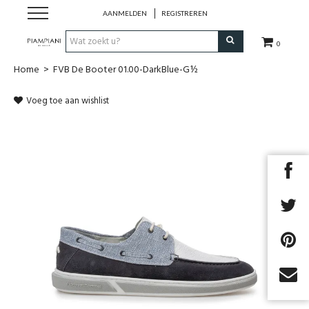
AANMELDEN
REGISTREREN
0
Home
>
FVB De Booter 01.00-DarkBlue-G½
Nieuwe Collectie
Voeg toe aan wishlist
Schoenen Dames
Schoenen Heren
Handtassen
Accessoires
Merken
Next
Outlet