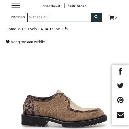
AANMELDEN
REGISTREREN
0
Home
>
FVB Selsi 04.04-Taupe-G½
Nieuwe Collectie
Voeg toe aan wishlist
Schoenen Dames
Schoenen Heren
Handtassen
Accessoires
Merken
Next
Outlet