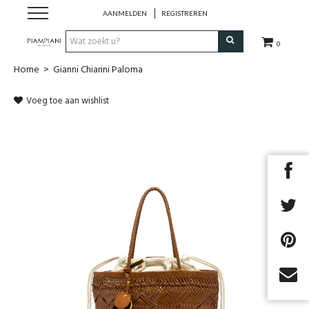
AANMELDEN
REGISTREREN
0
Home
>
Gianni Chiarini Paloma
Nieuwe Collectie
Voeg toe aan wishlist
Schoenen Dames
Schoenen Heren
Handtassen
Accessoires
Merken
Next
Outlet