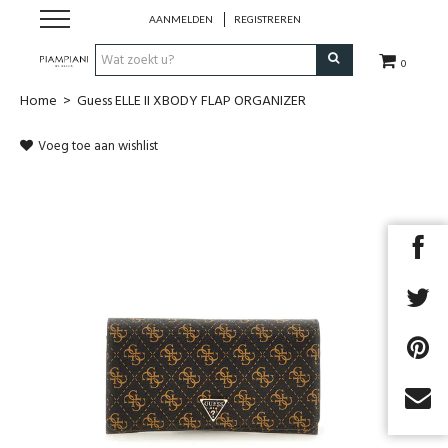
AANMELDEN
REGISTREREN
0
Home
>
Guess ELLE II XBODY FLAP ORGANIZER
Nieuwe Collectie
Voeg toe aan wishlist
Schoenen Dames
Schoenen Heren
Handtassen
Accessoires
Merken
Outlet