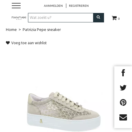
AANMELDEN
REGISTREREN
0
Home
>
Patrizia Pepe sneaker
Nieuwe Collectie
Voeg toe aan wishlist
Schoenen Dames
Schoenen Heren
Handtassen
Accessoires
Merken
Outlet