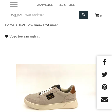
AANMELDEN
REGISTREREN
0
Home
>
PME Low sneaker Stinmen
Nieuwe Collectie
Voeg toe aan wishlist
Schoenen Dames
Schoenen Heren
Handtassen
Accessoires
Merken
Outlet