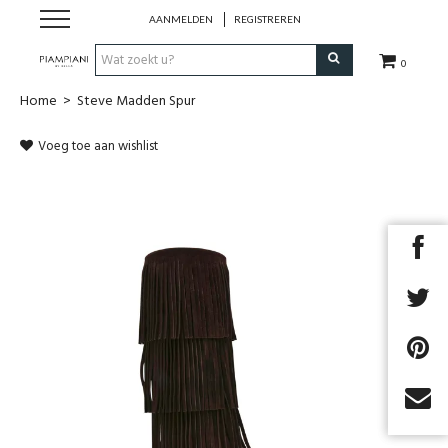
AANMELDEN
REGISTREREN
0
Home
>
Steve Madden Spur
Nieuwe Collectie
Voeg toe aan wishlist
Schoenen Dames
Schoenen Heren
Handtassen
Accessoires
Merken
Next
Outlet