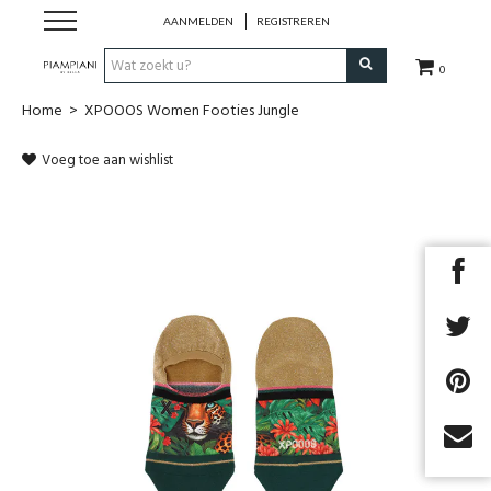
AANMELDEN
REGISTREREN
0
Home
>
XPOOOS Women Footies Jungle
Nieuwe Collectie
Voeg toe aan wishlist
Schoenen Dames
Schoenen Heren
Handtassen
Accessoires
Merken
Outlet