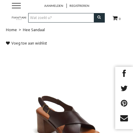
AANMELDEN
REGISTREREN
0
Home
>
Hee Sandaal
Nieuwe Collectie
Voeg toe aan wishlist
Schoenen Dames
Schoenen Heren
Handtassen
Accessoires
Merken
Outlet