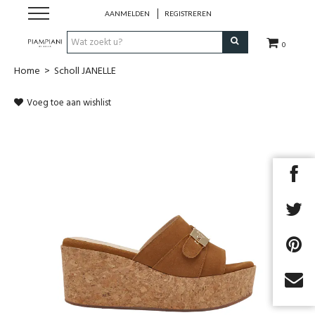
AANMELDEN
REGISTREREN
0
Home
>
Scholl JANELLE
Nieuwe Collectie
Voeg toe aan wishlist
Schoenen Dames
Schoenen Heren
Handtassen
Accessoires
Merken
Outlet